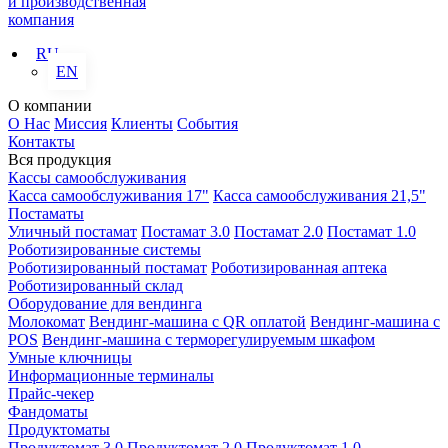
и производственная
компания
RU
EN
О компании
О Нас
Миссия
Клиенты
События
Контакты
Вся продукция
Кассы самообслуживания
Касса самообслуживания 17"
Касса самообслуживания 21,5"
Постаматы
Уличный постамат
Постамат 3.0
Постамат 2.0
Постамат 1.0
Роботизированные системы
Роботизированный постамат
Роботизированная аптека
Роботизированный склад
Оборудование для вендинга
Молокомат
Вендинг-машина с QR оплатой
Вендинг-машина с
POS
Вендинг-машина с терморегулируемым шкафом
Умные ключницы
Информационные терминалы
Прайс-чекер
Фандоматы
Продуктоматы
Продуктомат 3.0
Продуктомат 2.0
Продуктомат 1.0