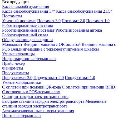
Вся продукция
Кассы самообслуживания
Касса самообслуживания 17"
Касса самообслуживания 21,5"
Постаматы
Уличный постамат
Постамат 3.0
Постамат 2.0
Постамат 1.0
Роботизированные системы
Роботизированный постамат
Роботизированная аптека
Роботизированный склад
Оборудование для вендинга
Молокомат
Вендинг-машина с QR оплатой
Вендинг-машина с
POS
Вендинг-машина с терморегулируемым шкафом
Умные ключницы
Информационные терминалы
Прайс-чекер
Фандоматы
Продуктоматы
Продуктомат 3.0
Продуктомат 2.0
Продуктомат 1.0
Умные холодильники
С оплатой при помощи QR-кода
С оплатой при помощи RFID
С встроенным POS-терминалом
Станции зарядки электротранспорта
Быстрые станции зарядки электротранспорта
Медленные
станции зарядки электротранспорта
Автоматизированные камеры хранения
Почтовые терминалы