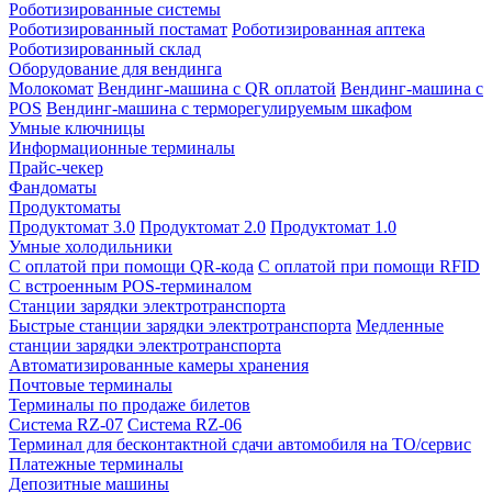
Роботизированные системы
Роботизированный постамат
Роботизированная аптека
Роботизированный склад
Оборудование для вендинга
Молокомат
Вендинг-машина с QR оплатой
Вендинг-машина с
POS
Вендинг-машина с терморегулируемым шкафом
Умные ключницы
Информационные терминалы
Прайс-чекер
Фандоматы
Продуктоматы
Продуктомат 3.0
Продуктомат 2.0
Продуктомат 1.0
Умные холодильники
С оплатой при помощи QR-кода
С оплатой при помощи RFID
С встроенным POS-терминалом
Станции зарядки электротранспорта
Быстрые станции зарядки электротранспорта
Медленные
станции зарядки электротранспорта
Автоматизированные камеры хранения
Почтовые терминалы
Терминалы по продаже билетов
Система RZ-07
Система RZ-06
Терминал для бесконтактной сдачи автомобиля на ТО/сервис
Платежные терминалы
Депозитные машины