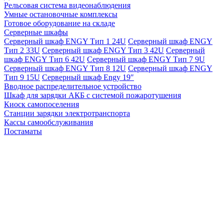
Рельсовая система видеонаблюдения
Умные остановочные комплексы
Готовое оборудование на складе
Серверные шкафы
Серверный шкаф ENGY Тип 1 24U
Серверный шкаф ENGY
Тип 2 33U
Серверный шкаф ENGY Тип 3 42U
Серверный
шкаф ENGY Тип 6 42U
Серверный шкаф ENGY Тип 7 9U
Серверный шкаф ENGY Тип 8 12U
Серверный шкаф ENGY
Тип 9 15U
Серверный шкаф Engy 19″
Вводное распределительное устройство
Шкаф для зарядки АКБ с системой пожаротушения
Киоск самопоселения
Станции зарядки электротранспорта
Кассы самообслуживания
Постаматы