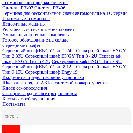
Терминалы по продаже билетов
Система RZ-07
Система RZ-06
Терминал для бесконтактной сдачи автомобиля на ТО/сервис
Платежные терминалы
Депозитные машины
Рельсовая система видеонаблюдения
Умные остановочные комплексы
Готовое оборудование на складе
Серверные шкафы
Серверный шкаф ENGY Тип 1 24U
Серверный шкаф ENGY
Тип 2 33U
Серверный шкаф ENGY Тип 3 42U
Серверный
шкаф ENGY Тип 6 42U
Серверный шкаф ENGY Тип 7 9U
Серверный шкаф ENGY Тип 8 12U
Серверный шкаф ENGY
Тип 9 15U
Серверный шкаф Engy 19″
Вводное распределительное устройство
Шкаф для зарядки АКБ с системой пожаротушения
Киоск самопоселения
Станции зарядки электротранспорта
Кассы самообслуживания
Постаматы