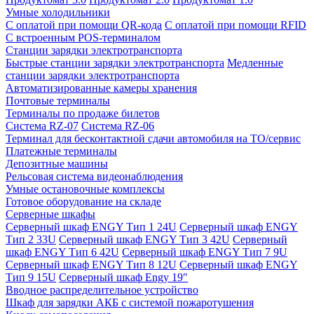
Умные холодильники
С оплатой при помощи QR-кода
С оплатой при помощи RFID
С встроенным POS-терминалом
Станции зарядки электротранспорта
Быстрые станции зарядки электротранспорта
Медленные
станции зарядки электротранспорта
Автоматизированные камеры хранения
Почтовые терминалы
Терминалы по продаже билетов
Система RZ-07
Система RZ-06
Терминал для бесконтактной сдачи автомобиля на ТО/сервис
Платежные терминалы
Депозитные машины
Рельсовая система видеонаблюдения
Умные остановочные комплексы
Готовое оборудование на складе
Серверные шкафы
Серверный шкаф ENGY Тип 1 24U
Серверный шкаф ENGY
Тип 2 33U
Серверный шкаф ENGY Тип 3 42U
Серверный
шкаф ENGY Тип 6 42U
Серверный шкаф ENGY Тип 7 9U
Серверный шкаф ENGY Тип 8 12U
Серверный шкаф ENGY
Тип 9 15U
Серверный шкаф Engy 19″
Вводное распределительное устройство
Шкаф для зарядки АКБ с системой пожаротушения