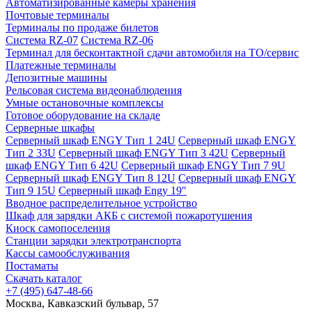
Автоматизированные камеры хранения
Почтовые терминалы
Терминалы по продаже билетов
Система RZ-07
Система RZ-06
Терминал для бесконтактной сдачи автомобиля на ТО/сервис
Платежные терминалы
Депозитные машины
Рельсовая система видеонаблюдения
Умные остановочные комплексы
Готовое оборудование на складе
Серверные шкафы
Серверный шкаф ENGY Тип 1 24U
Серверный шкаф ENGY
Тип 2 33U
Серверный шкаф ENGY Тип 3 42U
Серверный
шкаф ENGY Тип 6 42U
Серверный шкаф ENGY Тип 7 9U
Серверный шкаф ENGY Тип 8 12U
Серверный шкаф ENGY
Тип 9 15U
Серверный шкаф Engy 19″
Вводное распределительное устройство
Шкаф для зарядки АКБ с системой пожаротушения
Киоск самопоселения
Станции зарядки электротранспорта
Кассы самообслуживания
Постаматы
Скачать каталог
+7 (495) 647-48-66
Москва, Кавказский бульвар, 57