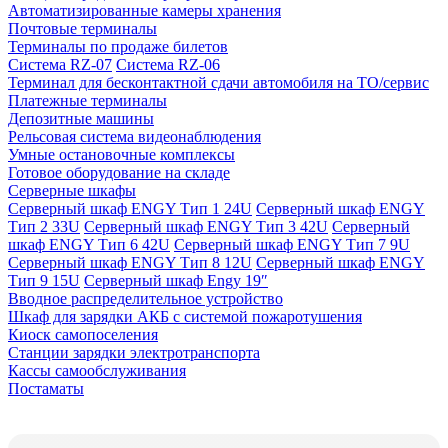
Автоматизированные камеры хранения
Почтовые терминалы
Терминалы по продаже билетов
Система RZ-07
Система RZ-06
Терминал для бесконтактной сдачи автомобиля на ТО/сервис
Платежные терминалы
Депозитные машины
Рельсовая система видеонаблюдения
Умные остановочные комплексы
Готовое оборудование на складе
Серверные шкафы
Серверный шкаф ENGY Тип 1 24U
Серверный шкаф ENGY
Тип 2 33U
Серверный шкаф ENGY Тип 3 42U
Серверный
шкаф ENGY Тип 6 42U
Серверный шкаф ENGY Тип 7 9U
Серверный шкаф ENGY Тип 8 12U
Серверный шкаф ENGY
Тип 9 15U
Серверный шкаф Engy 19″
Вводное распределительное устройство
Шкаф для зарядки АКБ с системой пожаротушения
Киоск самопоселения
Станции зарядки электротранспорта
Кассы самообслуживания
Постаматы