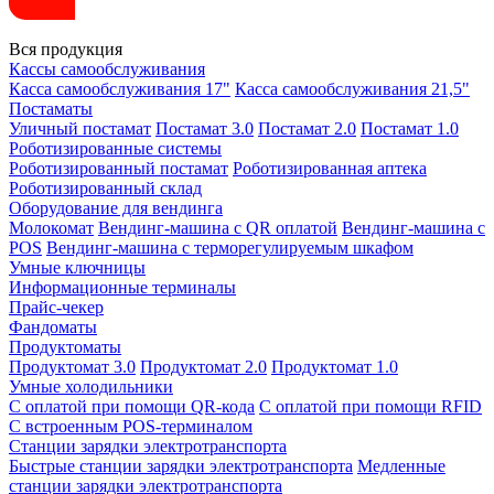
Вся продукция
Кассы самообслуживания
Касса самообслуживания 17"
Касса самообслуживания 21,5"
Постаматы
Уличный постамат
Постамат 3.0
Постамат 2.0
Постамат 1.0
Роботизированные системы
Роботизированный постамат
Роботизированная аптека
Роботизированный склад
Оборудование для вендинга
Молокомат
Вендинг-машина с QR оплатой
Вендинг-машина с
POS
Вендинг-машина с терморегулируемым шкафом
Умные ключницы
Информационные терминалы
Прайс-чекер
Фандоматы
Продуктоматы
Продуктомат 3.0
Продуктомат 2.0
Продуктомат 1.0
Умные холодильники
С оплатой при помощи QR-кода
С оплатой при помощи RFID
С встроенным POS-терминалом
Станции зарядки электротранспорта
Быстрые станции зарядки электротранспорта
Медленные
станции зарядки электротранспорта