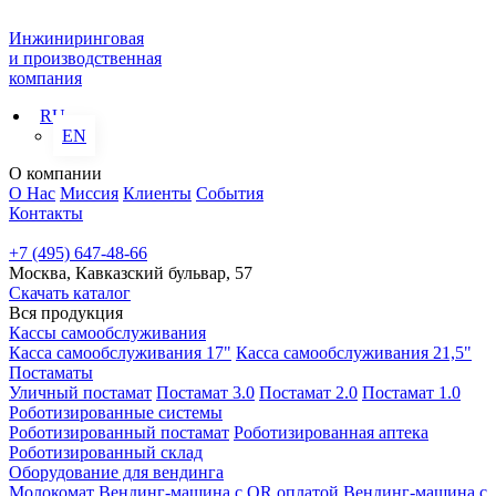
Инжиниринговая
и производственная
компания
RU
EN
О компании
О Нас
Миссия
Клиенты
События
Контакты
+7 (495) 647-48-66
Москва, Кавказский бульвар, 57
Скачать каталог
Вся продукция
Кассы самообслуживания
Касса самообслуживания 17"
Касса самообслуживания 21,5"
Постаматы
Уличный постамат
Постамат 3.0
Постамат 2.0
Постамат 1.0
Роботизированные системы
Роботизированный постамат
Роботизированная аптека
Роботизированный склад
Оборудование для вендинга
Молокомат
Вендинг-машина с QR оплатой
Вендинг-машина с