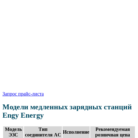
Составление технической документации, включая ТУ и
другие документы.
Заливка бетонной подушки для установки станции (при
необходимости).
Техническая поддержка и доработка ПО, разбор
инцидентов, поддержка 4го уровня.
Расчет и составление сметы для электрической силовой
инфраструктуры.
Ввод станции в эксплуатацию и все необходимые
пусконаладочные работы.
Индивидуальный подход при реализации масштабных
проектов.
Технические, коммерческие и юридические переговоры с
владельцем земли.
Осуществление регулярного технического обслуживания и
сервисных работ.
Модели медленных зарядных станций
Engy Energy
Модель
Тип
Рекомендуемая
Исполнение
ЭЗС
соединителя AC
розничная цена