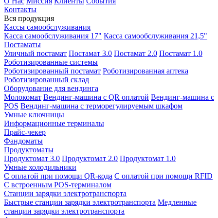
О Нас
Миссия
Клиенты
События
Контакты
Вся продукция
Кассы самообслуживания
Касса самообслуживания 17"
Касса самообслуживания 21,5"
Постаматы
Уличный постамат
Постамат 3.0
Постамат 2.0
Постамат 1.0
Роботизированные системы
Роботизированный постамат
Роботизированная аптека
Роботизированный склад
Оборудование для вендинга
Молокомат
Вендинг-машина с QR оплатой
Вендинг-машина с
POS
Вендинг-машина с терморегулируемым шкафом
Умные ключницы
Информационные терминалы
Прайс-чекер
Фандоматы
Продуктоматы
Продуктомат 3.0
Продуктомат 2.0
Продуктомат 1.0
Умные холодильники
С оплатой при помощи QR-кода
С оплатой при помощи RFID
С встроенным POS-терминалом
Станции зарядки электротранспорта
Быстрые станции зарядки электротранспорта
Медленные
станции зарядки электротранспорта