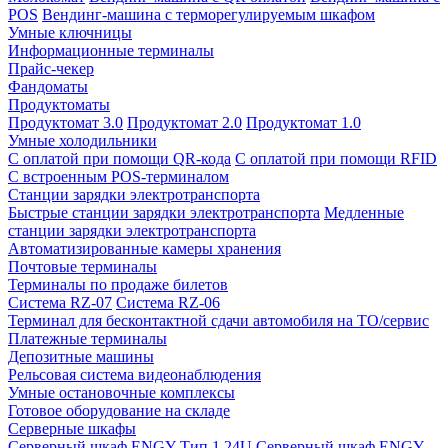
POS
Вендинг-машина с терморегулируемым шкафом
Умные ключницы
Информационные терминалы
Прайс-чекер
Фандоматы
Продуктоматы
Продуктомат 3.0
Продуктомат 2.0
Продуктомат 1.0
Умные холодильники
С оплатой при помощи QR-кода
С оплатой при помощи RFID
С встроенным POS-терминалом
Станции зарядки электротранспорта
Быстрые станции зарядки электротранспорта
Медленные
станции зарядки электротранспорта
Автоматизированные камеры хранения
Почтовые терминалы
Терминалы по продаже билетов
Система RZ-07
Система RZ-06
Терминал для бесконтактной сдачи автомобиля на ТО/сервис
Платежные терминалы
Депозитные машины
Рельсовая система видеонаблюдения
Умные остановочные комплексы
Готовое оборудование на складе
Серверные шкафы
Серверный шкаф ENGY Тип 1 24U
Серверный шкаф ENGY