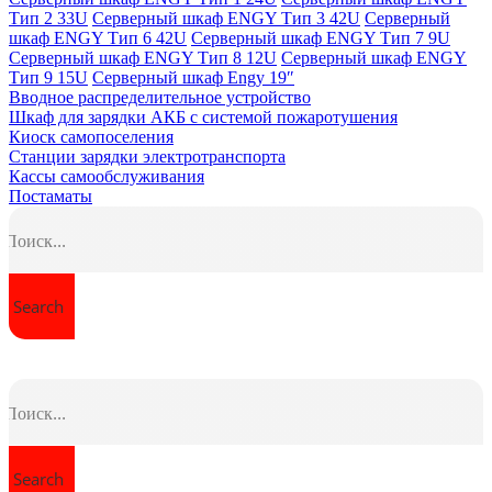
Тип 2 33U
Серверный шкаф ENGY Тип 3 42U
Серверный
шкаф ENGY Тип 6 42U
Серверный шкаф ENGY Тип 7 9U
Серверный шкаф ENGY Тип 8 12U
Серверный шкаф ENGY
Тип 9 15U
Серверный шкаф Engy 19″
Вводное распределительное устройство
Шкаф для зарядки АКБ с системой пожаротушения
Киоск самопоселения
Станции зарядки электротранспорта
Кассы самообслуживания
Постаматы
Search
Search