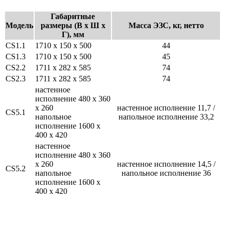
Габаритные
Модель
размеры (В х Ш х
Масса ЭЗС, кг, нетто
Г), мм
CS1.1
1710 х 150 х 500
44
CS1.3
1710 х 150 х 500
45
CS2.2
1711 х 282 х 585
74
CS2.3
1711 х 282 х 585
74
настенное
исполнение 480 х 360
х 260
настенное исполнение 11,7 /
CS5.1
напольное
напольное исполнение 33,2
исполнение 1600 х
400 х 420
настенное
исполнение 480 х 360
х 260
настенное исполнение 14,5 /
CS5.2
напольное
напольное исполнение 36
исполнение 1600 х
400 х 420