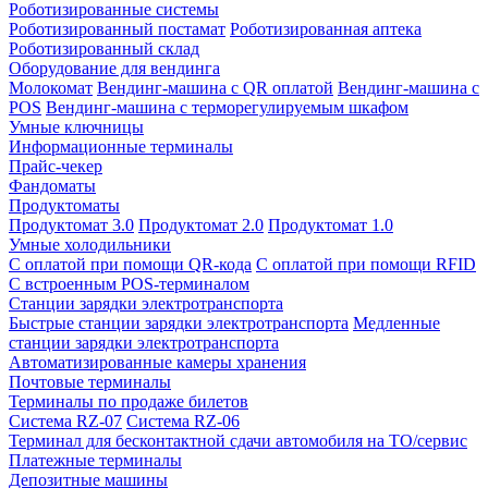
Роботизированные системы
Роботизированный постамат
Роботизированная аптека
Роботизированный склад
Оборудование для вендинга
Молокомат
Вендинг-машина с QR оплатой
Вендинг-машина с
POS
Вендинг-машина с терморегулируемым шкафом
Умные ключницы
Информационные терминалы
Прайс-чекер
Фандоматы
Продуктоматы
Продуктомат 3.0
Продуктомат 2.0
Продуктомат 1.0
Умные холодильники
С оплатой при помощи QR-кода
С оплатой при помощи RFID
С встроенным POS-терминалом
Станции зарядки электротранспорта
Быстрые станции зарядки электротранспорта
Медленные
станции зарядки электротранспорта
Автоматизированные камеры хранения
Почтовые терминалы
Терминалы по продаже билетов
Система RZ-07
Система RZ-06
Терминал для бесконтактной сдачи автомобиля на ТО/сервис
Платежные терминалы
Депозитные машины