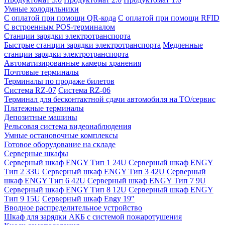
Умные холодильники
С оплатой при помощи QR-кода
С оплатой при помощи RFID
С встроенным POS-терминалом
Станции зарядки электротранспорта
Быстрые станции зарядки электротранспорта
Медленные
станции зарядки электротранспорта
Автоматизированные камеры хранения
Почтовые терминалы
Терминалы по продаже билетов
Система RZ-07
Система RZ-06
Терминал для бесконтактной сдачи автомобиля на ТО/сервис
Платежные терминалы
Депозитные машины
Рельсовая система видеонаблюдения
Умные остановочные комплексы
Готовое оборудование на складе
Серверные шкафы
Серверный шкаф ENGY Тип 1 24U
Серверный шкаф ENGY
Тип 2 33U
Серверный шкаф ENGY Тип 3 42U
Серверный
шкаф ENGY Тип 6 42U
Серверный шкаф ENGY Тип 7 9U
Серверный шкаф ENGY Тип 8 12U
Серверный шкаф ENGY
Тип 9 15U
Серверный шкаф Engy 19″
Вводное распределительное устройство
Шкаф для зарядки АКБ с системой пожаротушения