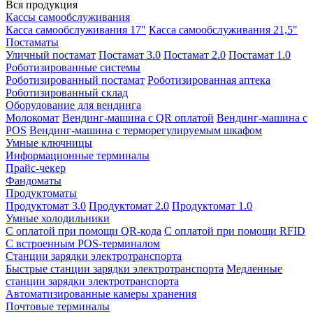
Вся продукция
Кассы самообслуживания
Касса самообслуживания 17"
Касса самообслуживания 21,5"
Постаматы
Уличный постамат
Постамат 3.0
Постамат 2.0
Постамат 1.0
Роботизированные системы
Роботизированный постамат
Роботизированная аптека
Роботизированный склад
Оборудование для вендинга
Молокомат
Вендинг-машина с QR оплатой
Вендинг-машина с
POS
Вендинг-машина с терморегулируемым шкафом
Умные ключницы
Информационные терминалы
Прайс-чекер
Фандоматы
Продуктоматы
Продуктомат 3.0
Продуктомат 2.0
Продуктомат 1.0
Умные холодильники
С оплатой при помощи QR-кода
С оплатой при помощи RFID
С встроенным POS-терминалом
Станции зарядки электротранспорта
Быстрые станции зарядки электротранспорта
Медленные
станции зарядки электротранспорта
Автоматизированные камеры хранения
Почтовые терминалы