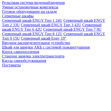
Рельсовая система видеонаблюдения
Умные остановочные комплексы
Готовое оборудование на складе
Серверные шкафы
Серверный шкаф ENGY Тип 1 24U
Серверный шкаф ENGY
Тип 2 33U
Серверный шкаф ENGY Тип 3 42U
Серверный
шкаф ENGY Тип 6 42U
Серверный шкаф ENGY Тип 7 9U
Серверный шкаф ENGY Тип 8 12U
Серверный шкаф ENGY
Тип 9 15U
Серверный шкаф Engy 19″
Вводное распределительное устройство
Шкаф для зарядки АКБ с системой пожаротушения
Киоск самопоселения
Станции зарядки электротранспорта
Кассы самообслуживания
Постаматы