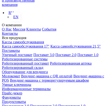
и производственная
компания
RU
EN
О компании
О Нас
Миссия
Клиенты
События
Контакты
Вся продукция
Кассы самообслуживания
Касса самообслуживания 17"
Касса самообслуживания 21,5"
Постаматы
Уличный постамат
Постамат 3.0
Постамат 2.0
Постамат 1.0
Роботизированные системы
Роботизированный постамат
Роботизированная аптека
Роботизированный склад
Оборудование для вендинга
Молокомат
Вендинг-машина с QR оплатой
Вендинг-машина с
POS
Вендинг-машина с терморегулируемым шкафом
Умные ключницы
Информационные терминалы
Прайс-чекер
Фандоматы
Продуктоматы
Продуктомат 3.0
Продуктомат 2.0
Продуктомат 1.0