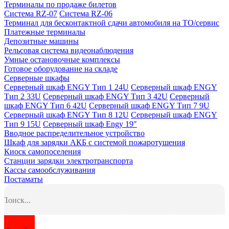
Терминалы по продаже билетов
Система RZ-07
Система RZ-06
Терминал для бесконтактной сдачи автомобиля на ТО/сервис
Платежные терминалы
Депозитные машины
Рельсовая система видеонаблюдения
Умные остановочные комплексы
Готовое оборудование на складе
Серверные шкафы
Серверный шкаф ENGY Тип 1 24U
Серверный шкаф ENGY
Тип 2 33U
Серверный шкаф ENGY Тип 3 42U
Серверный
шкаф ENGY Тип 6 42U
Серверный шкаф ENGY Тип 7 9U
Серверный шкаф ENGY Тип 8 12U
Серверный шкаф ENGY
Тип 9 15U
Серверный шкаф Engy 19″
Вводное распределительное устройство
Шкаф для зарядки АКБ с системой пожаротушения
Киоск самопоселения
Станции зарядки электротранспорта
Кассы самообслуживания
Постаматы